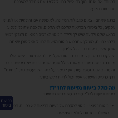
במיוחד אם אנחנו תוך כדי טיול בחו"ל ללא גישה מהירה למערכת
הבריאות בארץ.
ברגע שאתם יוצאים מגבולות המדינה, לא משנה אם זה לטיול או לענייני
עסקים, כל ביטוחי הבריאות שלכם לא תקפים. על מנת שתוכלו לנסוע
בראש שקט ולדעת שיש לך ולילדיך כיסוי לצרכים רפואיים ולנזקי רכוש
בלתי צפויים, מומלץ שתרכוש ביטוח נסיעות לחו"ל אצל סוכן שאתה
סומך עליו, ביטוח רחב ככל שניתן.
יש לקחת בחשבון שמדובר בביטוח שעל פניו נראה מאוד פשוט אולם
מדובר בביטוח מורכב מאוד הכולל סוגים שונים ורבים של כיסויים. דבר
זה מחייב הבנה ומקצועיות ואין לסמוך על כיסוי שלפעמים ניתן "בחינם"
דרך כרטיס האשראי אשר יכול להיות חלקי ביותר.
מה כולל ביטוח נסיעות לחו"ל?
ביטוח נסיעות לחו"ל מורכב משני סוגי כיסויים:
רכישת
ביטוח
ביטוח רפואי – כיסוי למקרה של בעיות בריאות לא צפויות. הכיסוי
משתנה בהתאם לתנאי הפוליסה.